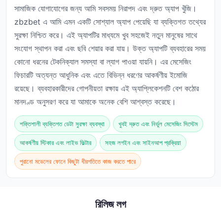
সামাজিক যোগাযোগের জন্য আমি সবসময় নিরাপদ এবং দ্রুত অ্যাপ খুঁজি।
zbzbet এ আমি এমন একটি সোশ্যাল অ্যাপ পেয়েছি যা ব্যক্তিগত তথ্যের
সুরক্ষা নিশ্চিত করে। এই অ্যাপটির মাধ্যমে খুব সহজেই নতুন মানুষের সাথে
সংযোগ স্থাপন করা এবং ছবি শেয়ার করা যায়। উক্ত অ্যাপটি ব্যবহারের সময়
কোনো ধরনের টেকনিক্যাল সমস্যা বা ল্যাগ পাওয়া যায়নি। এর মেসেজিং
ফিচারটি অত্যন্ত আধুনিক এবং এতে বিভিন্ন ধরণের আকর্ষণীয় ইমোজি
রয়েছে। ব্যবহারকারীদের গোপনীয়তা রক্ষায় এই অ্যাপ্লিকেশনটি বেশ কঠোর
মানদণ্ড অনুসরণ করে যা আমাকে অনেক বেশি আশ্বস্ত করেছে।
শক্তিশালী ব্যক্তিগত ডেটা সুরক্ষা ব্যবস্থা
খুবই দ্রুত এবং নির্ভুল মেসেজিং সিস্টেম
আকর্ষণীয় স্টিকার এবং লাইভ ফিল্টার
সহজ লগইন এবং সাইনআপ প্রক্রিয়া
পুরানো মডেলের ফোনে কিছুটা ধীরগতিতে কাজ করতে পারে
রিলিজ লগ