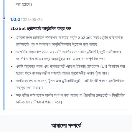
করা হয়েছে।
1.0.0
2025-05-25
zbzbet প্ল্যাটফর্মের আনুষ্ঠানিক যাত্রা শুরু
টেকনোভিশন ডিজিটাল সলিউশন লিমিটেড কর্তৃক zbzbet সফটওয়্যার ডাউনলোড
প্ল্যাটফর্মের প্রথম সংস্করণ আনুষ্ঠানিকভাবে উন্মোচন করা হয়েছে।
প্রাথমিক সংস্করণে ৫০০-এর বেশি জনপ্রিয় গেম এবং এন্টারটেইনমেন্ট সফটওয়্যার
সরাসরি ডাউনলোডের জন্য অন্তর্ভুক্ত করা হয়েছে যা সম্পূর্ণ নিরাপদ।
একটি অত্যন্ত সহজ এবং ব্যবহারকারী-বান্ধব ইউজার ইন্টারফেস (UI) ডিজাইন করা
হয়েছে যাতে ব্যবহারকারীরা সহজেই তাদের প্রয়োজনীয় অ্যাপ খুঁজে পান।
সফটওয়্যারগুলোকে গেম, টুলস এবং এন্টারটেইনমেন্ট—এই তিনটি প্রধান ক্যাটাগরিতে
বিভক্ত করা হয়েছে।
উচ্চ গতির ডাউনলোড সার্ভার স্থাপন করা হয়েছে যা ধীরগতির ইন্টারনেটেও স্থিতিশীল
ডাউনলোডের নিশ্চয়তা প্রদান করে।
আমাদের সম্পর্কে