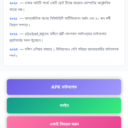
২০২০
— ঢাকার আইটি পার্কে একটি ছোট টিমের মাধ্যমে কোম্পানির আনুষ্ঠানিক
যাত্রা শুরু।
২০২১
— আন্তর্জাতিক মানের সিকিউরিটি সার্টিফিকেশন অর্জন এবং ৫০ জন কর্মী
নিয়োগ সম্পন্ন।
২০২২
— zbzbet ব্র্যান্ডের অধীনে মাল্টি-ফাংশনাল সফটওয়্যার ডাউনলোড
প্ল্যাটফর্মের সফল উন্মোচন।
২০২৩
— দক্ষিণ এশিয়ার বাজারে ১ মিলিয়নেরও বেশি সক্রিয় ব্যবহারকারীর মাইলফলক
স্পর্শ।
APK ডাউনলোড
লগইন
এখনই নিবন্ধন করুন