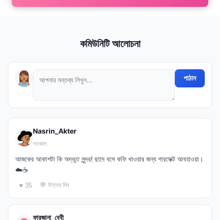
কমিউনিটি আলোচনা
পাঠান
Nasrin_Akter
গতকাল
আজকের আকাশটা কি অদ্ভুত সুন্দর! ছাদে বসে কফি খাওয়ার জন্য পারফেক্ট আবহাওয়া।
☁️☕
💬 উত্তর দিন
♥ 35
ফারজানা_বেবী