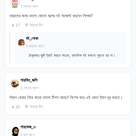
1 সপ্তাহ আগে
বাচ্চাদের জন্য ভালো কোনো গল্পের বই সাজেস্ট করবেন প্লিজ?
💬 উত্তর দিন
♥ 17
বই_পোকা
1 সপ্তাহ আগে
ঠাকুরমার ঝুলি ট্রাই করতে পারেন, ক্লাসিক বই কখনো পুরনো হয় না।
শারমিন_জলি
2 সপ্তাহ আগে
স্কিন কেয়ার নিয়ে কারো ভালো টিপস আছে? বিশেষ করে এই রোদে ট্যান দূর করতে।
💬 উত্তর দিন
♥ 35
পারভেজ_৩
2 মাস আগে