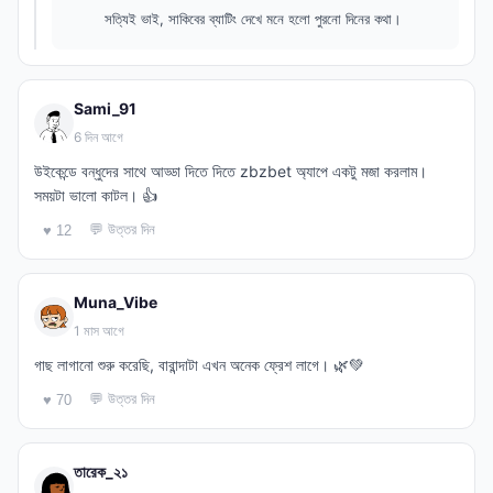
সত্যিই ভাই, সাকিবের ব্যাটিং দেখে মনে হলো পুরনো দিনের কথা।
Sami_91
6 দিন আগে
উইকেন্ডে বন্ধুদের সাথে আড্ডা দিতে দিতে zbzbet অ্যাপে একটু মজা করলাম।
সময়টা ভালো কাটল। 👍
💬 উত্তর দিন
♥ 12
Muna_Vibe
1 মাস আগে
গাছ লাগানো শুরু করেছি, বারান্দাটা এখন অনেক ফ্রেশ লাগে। 🌿💚
💬 উত্তর দিন
♥ 70
তারেক_২১